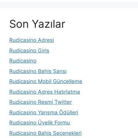
Son Yazılar
Rudicasino Adresi
Rudicasino Giriş
Rudicasino
Rudicasino Bahis Şansı
Rudicasino Mobil Güncelleme
Rudicasino Adres Hatırlatma
Rudicasino Resmi Twitter
Rudicasino Yarışma Ödülleri
Rudicasino Üyelik Formu
Rudicasino Bahis Seçenekleri