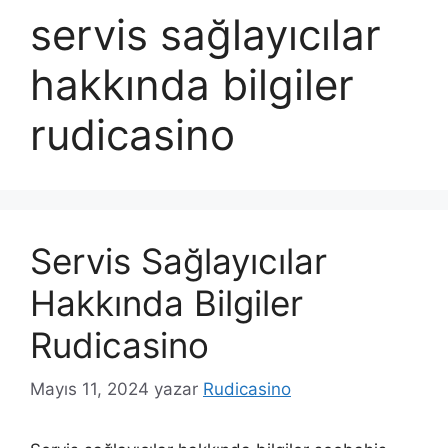
servis sağlayıcılar
hakkında bilgiler
rudicasino
Servis Sağlayıcılar
Hakkında Bilgiler
Rudicasino
Mayıs 11, 2024
yazar
Rudicasino