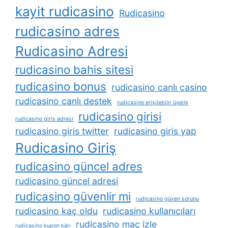
kayit rudicasino
Rudicasino
rudicasino adres
Rudicasino Adresi
rudicasino bahis sitesi
rudicasino bonus
rudicasino canlı casino
rudicasino canlı destek
rudicasino erişilebilir üyelik
rudicasino girisi
rudicasino giris adresi
rudicasino giris twitter
rudicasino giris yap
Rudicasino Giriş
rudicasino güncel adres
rudicasino güncel adresi
rudicasino güvenlir mi
rudicasino güven sorunu
rudicasino kaç oldu
rudicasino kullanıcıları
rudicasino maç izle
rudicasino kupon kârı