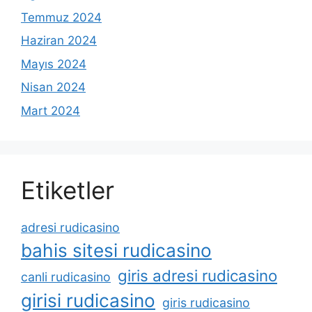
Temmuz 2024
Haziran 2024
Mayıs 2024
Nisan 2024
Mart 2024
Etiketler
adresi rudicasino
bahis sitesi rudicasino
giris adresi rudicasino
canli rudicasino
girisi rudicasino
giris rudicasino