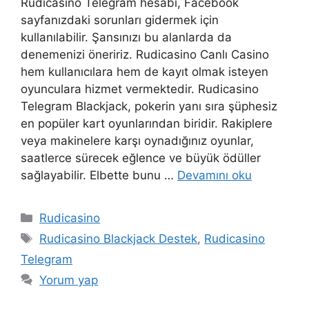
Rudicasino Telegram hesabı, Facebook
sayfanızdaki sorunları gidermek için
kullanılabilir. Şansınızı bu alanlarda da
denemenizi öneririz. Rudicasino Canlı Casino
hem kullanıcılara hem de kayıt olmak isteyen
oyunculara hizmet vermektedir. Rudicasino
Telegram Blackjack, pokerin yanı sıra şüphesiz
en popüler kart oyunlarından biridir. Rakiplere
veya makinelere karşı oynadığınız oyunlar,
saatlerce sürecek eğlence ve büyük ödüller
sağlayabilir. Elbette bunu …
Devamını oku
Kategoriler
Rudicasino
Etiketler
Rudicasino Blackjack Destek
,
Rudicasino
Telegram
Yorum yap