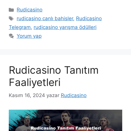
Kategoriler
Rudicasino
Etiketler
rudicasino canlı bahisler
,
Rudicasino
Telegram
,
rudicasino yarışma ödülleri
Yorum yap
Rudicasino Tanıtım
Faaliyetleri
Kasım 16, 2024
yazar
Rudicasino