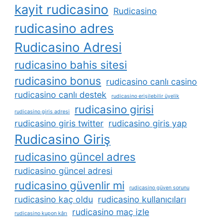
kayit rudicasino
Rudicasino
rudicasino adres
Rudicasino Adresi
rudicasino bahis sitesi
rudicasino bonus
rudicasino canlı casino
rudicasino canlı destek
rudicasino erişilebilir üyelik
rudicasino girisi
rudicasino giris adresi
rudicasino giris twitter
rudicasino giris yap
Rudicasino Giriş
rudicasino güncel adres
rudicasino güncel adresi
rudicasino güvenlir mi
rudicasino güven sorunu
rudicasino kaç oldu
rudicasino kullanıcıları
rudicasino maç izle
rudicasino kupon kârı