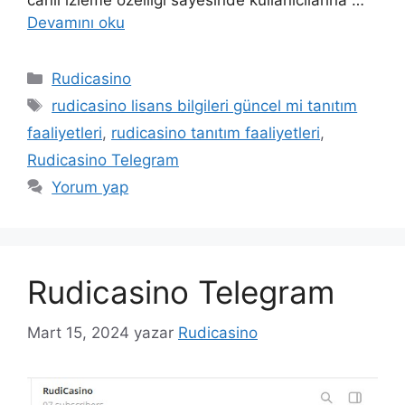
canlı izleme özelliği sayesinde kullanıcılarına …
Devamını oku
Kategoriler
Rudicasino
Etiketler
rudicasino lisans bilgileri güncel mi tanıtım
faaliyetleri
,
rudicasino tanıtım faaliyetleri
,
Rudicasino Telegram
Yorum yap
Rudicasino Telegram
Mart 15, 2024
yazar
Rudicasino