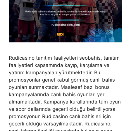
Rudicasino tanıtım faaliyetleri seobahis, tanıtım
faaliyetleri kapsamında kayıp, karşılama ve
yatırım kampanyaları yürütmektedir. Bu
promosyonlar genel kabul görmüş canlı bahis
oyunları sunmaktadır. Maalesef bazı bonus
kampanyalarında canlı bahis oyunları yer
almamaktadır. Kampanya kurallarında tüm oyun
ve spor dallarında geçerli olduğu belirtiliyorsa
promosyonun Rudicasino canlı bahisleri için
geçerli olduğu varsayılmaktadır. Rudicasino,