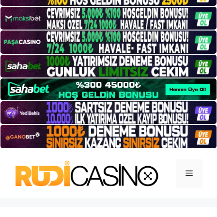
İçeriğe
atla
Menü