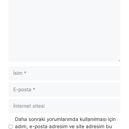
Yorum
İsim
E-
posta
İnternet
sitesi
Daha sonraki yorumlarımda kullanılması için
adım, e-posta adresim ve site adresim bu