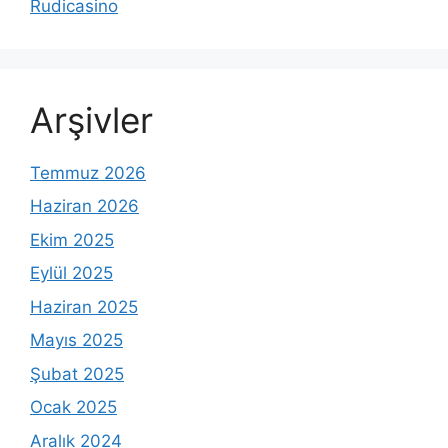
Rudicasino
Arşivler
Temmuz 2026
Haziran 2026
Ekim 2025
Eylül 2025
Haziran 2025
Mayıs 2025
Şubat 2025
Ocak 2025
Aralık 2024