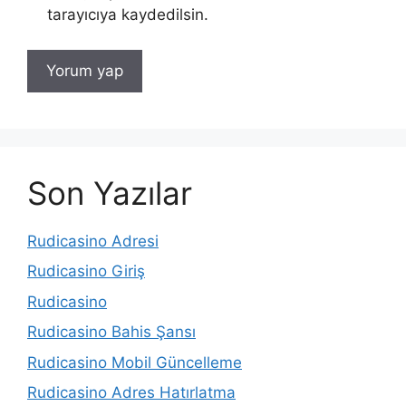
tarayıcıya kaydedilsin.
Son Yazılar
Rudicasino Adresi
Rudicasino Giriş
Rudicasino
Rudicasino Bahis Şansı
Rudicasino Mobil Güncelleme
Rudicasino Adres Hatırlatma