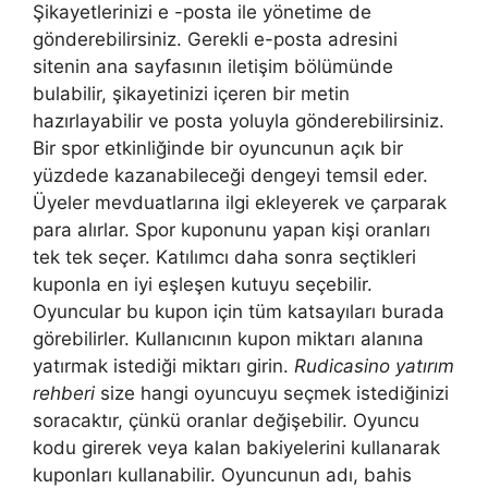
Şikayetlerinizi e -posta ile yönetime de
gönderebilirsiniz. Gerekli e-posta adresini
sitenin ana sayfasının iletişim bölümünde
bulabilir, şikayetinizi içeren bir metin
hazırlayabilir ve posta yoluyla gönderebilirsiniz.
Bir spor etkinliğinde bir oyuncunun açık bir
yüzdede kazanabileceği dengeyi temsil eder.
Üyeler mevduatlarına ilgi ekleyerek ve çarparak
para alırlar. Spor kuponunu yapan kişi oranları
tek tek seçer. Katılımcı daha sonra seçtikleri
kuponla en iyi eşleşen kutuyu seçebilir.
Oyuncular bu kupon için tüm katsayıları burada
görebilirler. Kullanıcının kupon miktarı alanına
yatırmak istediği miktarı girin.
Rudicasino yatırım
rehberi
size hangi oyuncuyu seçmek istediğinizi
soracaktır, çünkü oranlar değişebilir. Oyuncu
kodu girerek veya kalan bakiyelerini kullanarak
kuponları kullanabilir. Oyuncunun adı, bahis