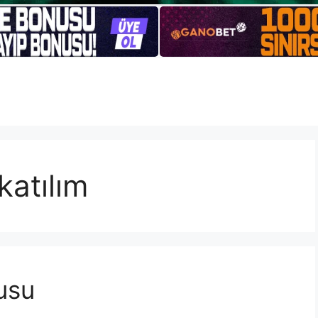
katılım
usu