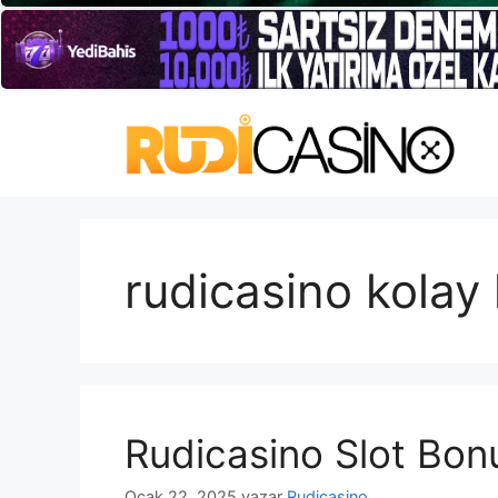
İçeriğe
atla
rudicasino kolay 
Rudicasino Slot Bon
Ocak 22, 2025
yazar
Rudicasino