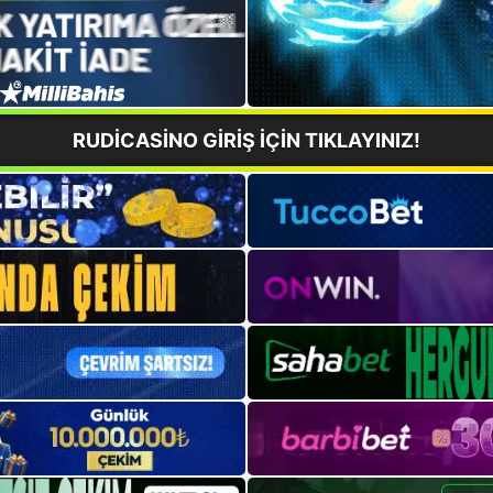
RUDİCASİNO GİRİŞ İÇİN TIKLAYINIZ!