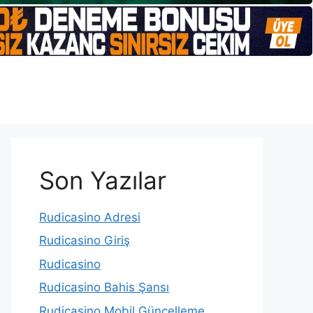
Son Yazılar
Rudicasino Adresi
Rudicasino Giriş
Rudicasino
Rudicasino Bahis Şansı
Rudicasino Mobil Güncelleme