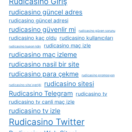
Rudicasino Giriş
rudicasino güncel adres
rudicasino güncel adresi
rudicasino güvenlir mi
rudicasino güven sorunu
rudicasino kaç oldu
rudicasino kullanıcıları
rudicasino maç izle
rudicasino kupon kârı
rudicasino maç izleme
rudicasino nasil bir site
rudicasino para çekme
rudicasino promosyon
rudicasino sitesi
rudicasino site i̇çeriği
Rudicasino Telegram
rudicasino tv
rudicasino tv canli maç izle
rudicasino tv izle
Rudicasino Twitter