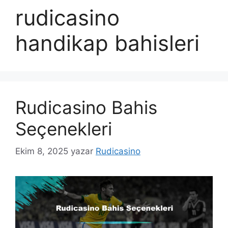
rudicasino
handikap bahisleri
Rudicasino Bahis
Seçenekleri
Ekim 8, 2025
yazar
Rudicasino