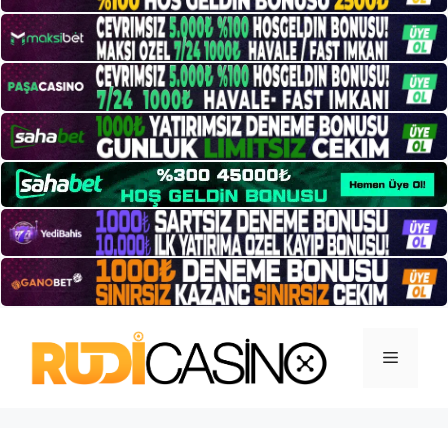
İçeriğe
atla
Menü