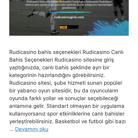
Rudicasino bahis seçenekleri Rudicasino Canlı
Bahis Seçenekleri Rudicasino sitesine giriş
yaptığınızda, canlı bahis şeklinde ayrı bir
kategorinin hazırlandığını görebilirsiniz.
Rudicasino sitesi, şube hizmeti sunan popüler
bir yabancı oyun sitesidir, bu da oyuncuların
oyunda farklı yollar ve sonuçlar seçebileceği
anlamına gelir. Standart olmayan bir uygulama
kullanıyorsanız spor etkinliklerine canlı bahisler
yerleştirebilirsiniz. Basketbol ve futbol gibi bazı
…
Devamını oku