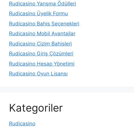
Rudicasino Yarışma Ödülleri
Rudicasino Üyelik Formu
Rudicasino Bahis Seçenekleri
Rudicasino Mobil Avantajlar
Rudicasino Çizim Bahisleri
Rudicasino Giriş Çözümleri
Rudicasino Hesap Yönetimi
Rudicasino Oyun Lisansı
Kategoriler
Rudicasino