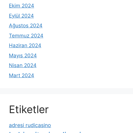
Ekim 2024
Eylül 2024
Ağustos 2024
Temmuz 2024
Haziran 2024
Mayıs 2024
Nisan 2024
Mart 2024
Etiketler
adresi rudicasino