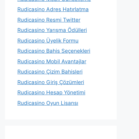
Rudicasino Adres Hatırlatma
Rudicasino Resmi Twitter
Rudicasino Yarışma Ödülleri
Rudicasino Üyelik Formu
Rudicasino Bahis Seçenekleri
Rudicasino Mobil Avantajlar
Rudicasino Çizim Bahisleri
Rudicasino Giriş Çözümleri
Rudicasino Hesap Yönetimi
Rudicasino Oyun Lisansı