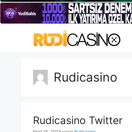
İçeriğe
atla
Rudicasino
Rudicasino Twitter
Mart 15, 2024
yazar
Rudicasino