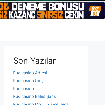
Son Yazılar
Rudicasino Adresi
Rudicasino Giriş
Rudicasino
Rudicasino Bahis Şansı
Rudicasino Mobil Güncelleme