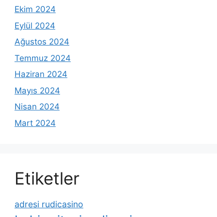
Ekim 2024
Eylül 2024
Ağustos 2024
Temmuz 2024
Haziran 2024
Mayıs 2024
Nisan 2024
Mart 2024
Etiketler
adresi rudicasino